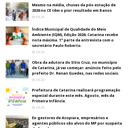
Mesmo na média, chuvas da pós-estação de
2026 no CE têm o pior resultado em 8 anos
4.8.26
Índice Municipal de Qualidade do Meio
Ambiente (IQM), Edição 2026; Catarina recebe
nota máxima. 1ª parte da entrevista com o
secretário Paulo Roberto.
5.8.26
Obra da adutora do Sítio Cruz, no município
de Catarina, já vai começar; anúncio feito pelo
prefeito Dr. Renan Guedes, nas redes sociais.
4.8.26
Prefeitura de Catarina realizará programação
especial durante este mês. Agosto, mês da
Primeira Infância.
5.8.26
Ex-gestores de Acopiara, empresários e
agentes públicos são alvos do MP por suspeita