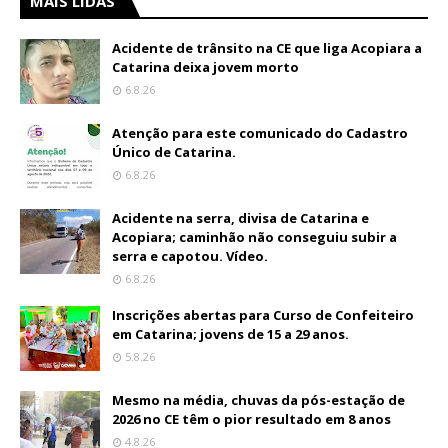
MAIS LIDAS
Acidente de trânsito na CE que liga Acopiara a
Catarina deixa jovem morto
6.8.26
Atenção para este comunicado do Cadastro
Único de Catarina.
6.8.26
Acidente na serra, divisa de Catarina e
Acopiara; caminhão não conseguiu subir a
serra e capotou. Vídeo.
6.8.26
Inscrições abertas para Curso de Confeiteiro
em Catarina; jovens de 15 a 29 anos.
5.8.26
Mesmo na média, chuvas da pós-estação de
2026 no CE têm o pior resultado em 8 anos
4.8.26