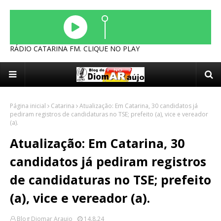
RÁDIO CATARINA FM. CLIQUE NO PLAY
Página inicial
Catarina
Atualização: Em Catarina, 30 candidatos já
pediram registros de candidaturas no TSE; prefeito (a), vice e vereador
(a).
Atualização: Em Catarina, 30
candidatos já pediram registros
de candidaturas no TSE; prefeito
(a), vice e vereador (a).
Blog Diomar Araujo
14.8.24