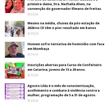
primeira-dama, Dra. Nathalia Alves, na
convenção do governador Elmano de Freitas.
2.8.26
Mesmo na média, chuvas da pós-estação de
2026 no CE têm o pior resultado em 8 anos
4.8.26
Homem sofre tentativa de homicídio com faca
em Mombaça
3.8.26
Inscrições abertas para Curso de Confeiteiro
em Catarina; jovens de 15 a 29 anos.
5.8.26
Agosto Lilás é o mês de conscientização,
acolhimento e combate à violência contra a
mulher; programação de 5 a 31 de agosto.
3.8.26