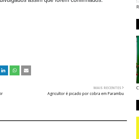
divulgados assim que forem confirmados.
R
C
MAIS RECENTES
ir
Agricultor é picado por cobra em Parambu