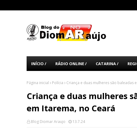
INÍCIO /
RÁDIO ONLINE /
CATARINA /
REGI
Página inicial
Polícia
Criança e duas mulheres são baleadas e
Criança e duas mulheres s
em Itarema, no Ceará
Blog Diomar Araujo
13.7.24