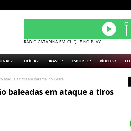
RÁDIO CATARINA FM. CLIQUE NO PLAY
ONAL /
POLÍCIA /
BRASIL /
ESPORTE /
VÍDEOS /
FO
m ataque a tiros em Itarema, no Ceará
ão baleadas em ataque a tiros