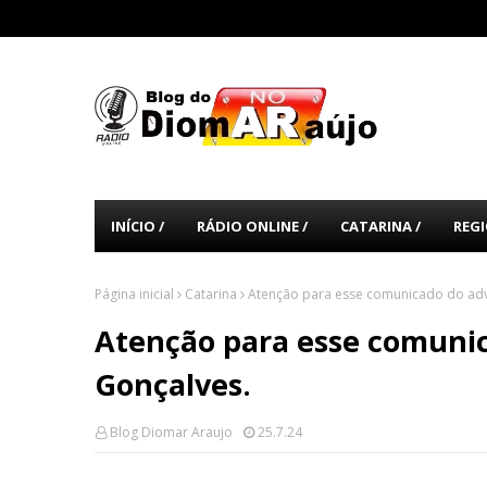
INÍCIO /
RÁDIO ONLINE /
CATARINA /
REGI
Página inicial
Catarina
Atenção para esse comunicado do adv
Atenção para esse comunic
Gonçalves.
Blog Diomar Araujo
25.7.24