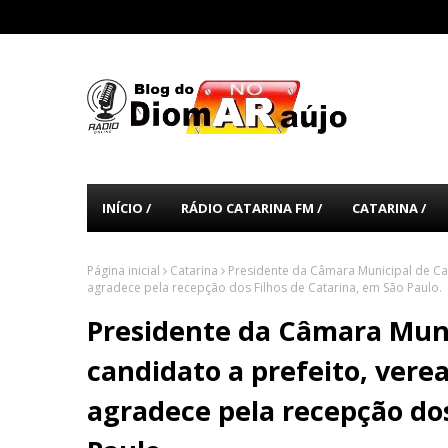
INÍCIO /
RÁDIO CATARINA FM /
CATARINA /
Página inicial
Catarina
Presidente da Câmara Municipal de Cat
agradece pela recepção dos Filhos de Catarina, em São Paulo.
Presidente da Câmara Muni
candidato a prefeito, vere
agradece pela recepção dos