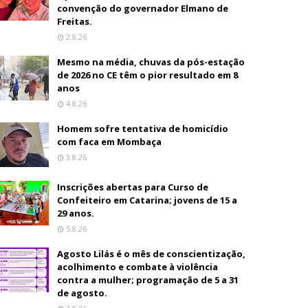
convenção do governador Elmano de
Freitas.
2.8.26
Mesmo na média, chuvas da pós-estação
de 2026 no CE têm o pior resultado em 8
anos
4.8.26
Homem sofre tentativa de homicídio
com faca em Mombaça
3.8.26
Inscrições abertas para Curso de
Confeiteiro em Catarina; jovens de 15 a
29 anos.
5.8.26
Agosto Lilás é o mês de conscientização,
acolhimento e combate à violência
contra a mulher; programação de 5 a 31
de agosto.