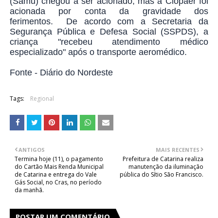
(Samu) chegou a ser acionado, mas a Ciopaer foi
acionada por conta da gravidade dos
ferimentos.
De acordo com a Secretaria da
Segurança Pública e Defesa Social (SSPDS), a
criança "recebeu atendimento médico
especializado" após o transporte aeromédico.
Fonte - Diário do Nordeste
Tags:
Regional
ANTIGOS
MAIS RECENTES
Termina hoje (11), o pagamento
Prefeitura de Catarina realiza
do Cartão Mais Renda Municipal
manutenção da iluminação
de Catarina e entrega do Vale
pública do Sítio São Francisco.
Gás Social, no Cras, no período
da manhã.
POSTAR UM COMENTÁRIO