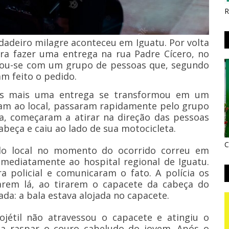
R
rdadeiro milagre aconteceu em Iguatu. Por volta
ra fazer uma entrega na rua Padre Cícero, no
arou-se com um grupo de pessoas que, segundo
iam feito o pedido.
as mais uma entrega se transformou em um
am ao local, passaram rapidamente pelo grupo
a, começaram a atirar na direção das pessoas
abeça e caiu ao lado de sua motocicleta.
C
lo local no momento do ocorrido correu em
imediatamente ao hospital regional de Iguatu.
a policial e comunicaram o fato. A polícia os
rem lá, ao tirarem o capacete da cabeça do
da: a bala estava alojada no capacete.
jétil não atravessou o capacete e atingiu o
 a raspar o couro cabeludo do jovem. Após o