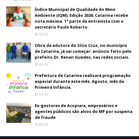
Índice Municipal de Qualidade do Meio
Ambiente (IQM), Edição 2026; Catarina recebe
nota máxima. 1ª parte da entrevista com o
secretário Paulo Roberto.
5.8.26
Obra da adutora do Sítio Cruz, no município
de Catarina, já vai começar; anúncio feito pelo
prefeito Dr. Renan Guedes, nas redes sociais.
4.8.26
Prefeitura de Catarina realizará programação
especial durante este mês. Agosto, mês da
Primeira Infância.
5.8.26
Ex-gestores de Acopiara, empresários e
agentes públicos são alvos do MP por suspeita
de fraude
6.8.26