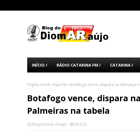
INÍCIO /
RÁDIO CATARINA FM /
CATARINA /
Página inicial
Esporte
Botafogo vence, dispara na liderança e
Botafogo vence, dispara na
Palmeiras na tabela
Blog Diomar Araujo
26.6.23