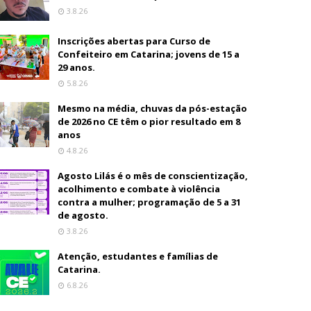
3.8.26
Inscrições abertas para Curso de
Confeiteiro em Catarina; jovens de 15 a
29 anos.
5.8.26
Mesmo na média, chuvas da pós-estação
de 2026 no CE têm o pior resultado em 8
anos
4.8.26
Agosto Lilás é o mês de conscientização,
acolhimento e combate à violência
contra a mulher; programação de 5 a 31
de agosto.
3.8.26
Atenção, estudantes e famílias de
Catarina.
6.8.26