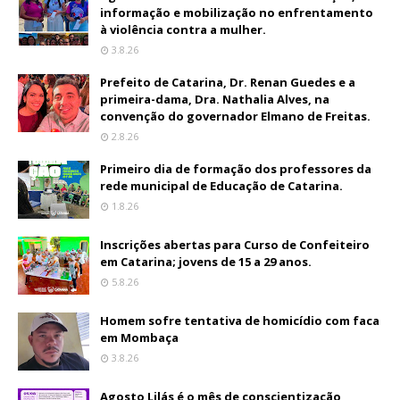
informação e mobilização no enfrentamento
à violência contra a mulher.
3.8.26
Prefeito de Catarina, Dr. Renan Guedes e a
primeira-dama, Dra. Nathalia Alves, na
convenção do governador Elmano de Freitas.
2.8.26
Primeiro dia de formação dos professores da
rede municipal de Educação de Catarina.
1.8.26
Inscrições abertas para Curso de Confeiteiro
em Catarina; jovens de 15 a 29 anos.
5.8.26
Homem sofre tentativa de homicídio com faca
em Mombaça
3.8.26
Agosto Lilás é o mês de conscientização,