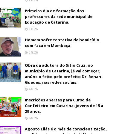
Primeiro dia de formação dos
professores da rede municipal de
Educação de Catarina.
1.8.26
Homem sofre tentativa de homicídio
com faca em Mombaça
3.8.26
Obra da adutora do Sítio Cruz, no
município de Catarina, já vai começar;
anúncio feito pelo prefeito Dr. Renan
Guedes, nas redes sociais.
4.8.26
Inscrições abertas para Curso de
Confeiteiro em Catarina; jovens de 15 a
29 anos.
5.8.26
Agosto Lilás é o mês de conscientização,