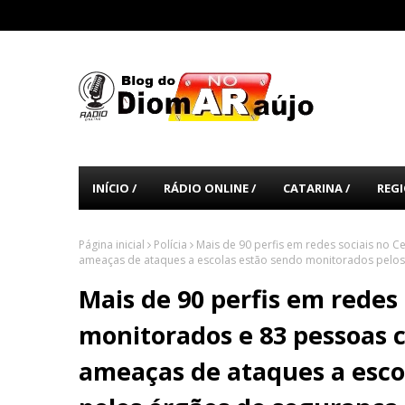
INÍCIO /
RÁDIO ONLINE /
CATARINA /
REGI
Página inicial
Polícia
Mais de 90 perfis em redes sociais no C
ameaças de ataques a escolas estão sendo monitorados pelos
Mais de 90 perfis em redes 
monitorados e 83 pessoas c
ameaças de ataques a esco