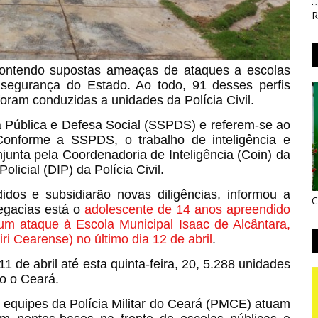
R
contendo supostas ameaças de ataques a escolas
segurança do Estado. Ao todo, 91 desses perfis
 foram conduzidas a unidades da Polícia Civil.
 Pública e Defesa Social (SSPDS) e referem-se ao
Conforme a SSPDS, o trabalho de inteligência e
junta pela Coordenadoria de Inteligência (Coin) da
icial (DIP) da Polícia Civil.
idos e subsidiarão novas diligências, informou a
C
egacias está o
adolescente de 14 anos apreendido
um ataque à Escola Municipal Isaac de Alcântara,
iri Cearense) no último dia 12 de abril
.
de abril até esta quinta-feira, 20, 5.288 unidades
o o Ceará.
 equipes da Polícia Militar do Ceará (PMCE) atuam