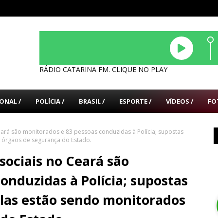
RÁDIO CATARINA FM. CLIQUE NO PLAY
ONAL /
POLÍCIA /
BRASIL /
ESPORTE /
VÍDEOS /
FO
eará são monitorados e 83 pessoas conduzidas à Polícia; supostas
 órgãos de segurança do Estado.
sociais no Ceará são
onduzidas à Polícia; supostas
las estão sendo monitorados