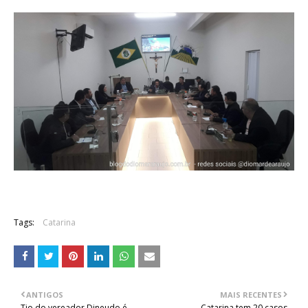
Tags:
Catarina
ANTIGOS
MAIS RECENTES
Tio do vereador Dineudo é
Catarina tem 20 casos